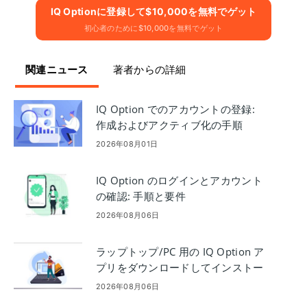
IQ Optionに​​登録して$10,000を無料でゲット
初心者のために$10,000を無料でゲット
関連ニュース
著者からの詳細
IQ Option でのアカウントの登録:
作成およびアクティブ化の手順
2026年08月01日
IQ Option のログインとアカウント
の確認: 手順と要件
2026年08月06日
ラップトップ/PC 用の IQ Option ア
プリをダウンロードしてインストー
ルします (Windows、macOS)
2026年08月06日