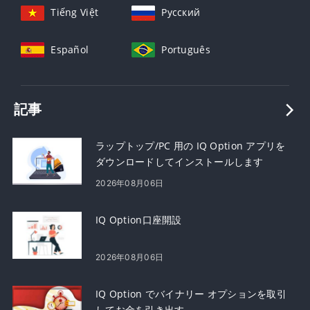
Tiếng Việt
Русский
Español
Português
記事
ラップトップ/PC 用の IQ Option アプリを
ダウンロードしてインストールします
(Windows、macOS)
2026年08月06日
IQ Option口座開設
2026年08月06日
IQ Option でバイナリー オプションを取引
してお金を引き出す