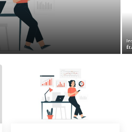
In
Ét