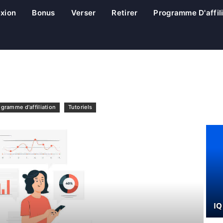
xion
Bonus
Verser
Retirer
Programme D'affil
gramme d'affiliation
Tutoriels
IQ