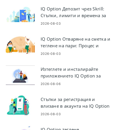
IQ Option Депозит чрез Skrill:
Стъпки, лимити и времена за
обработка
2026-08-03
IQ Option Отваряне на сметка и
теглене на пари: Процес и
изисквания
2026-08-03
Изтеглете и инсталирайте
приложението IQ Option за
лаптоп/компютър (Windows,
2026-08-06
macOS)
Стъпки за регистрация и
влизане в акаунта на IQ Option
2026-08-03
IQ Option теглене