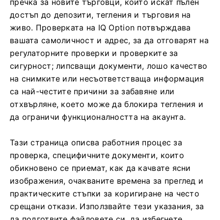
пречка за новите търговци, които искат пълен
достъп до депозити, тегления и търговия на
живо. Проверката на IQ Option потвърждава
вашата самоличност и адрес, за да отговарят на
регулаторните проверки и проверките за
сигурност; липсващи документи, лошо качество
на снимките или несъответстваща информация
са най-честите причини за забавяне или
отхвърляне, което може да блокира тегления и
да ограничи функционалността на акаунта.
Тази страница описва работния процес за
проверка, специфичните документи, които
обикновено се приемат, как да качвате ясни
изображения, очакваните времена за преглед и
практическите стъпки за коригиране на често
срещани откази. Използвайте тези указания, за
да подготвите файловете си, да избегнете