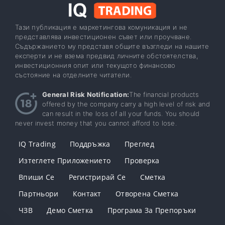
Тази публикация е маркетингова комуникация и не
представлява инвестиционен съвет или проучване.
Съдържанието му представя общите възгледи на нашите
експерти и не взема предвид личните обстоятелства,
инвестиционния опит или текущото финансово
състояние на отделните читатели.
General Risk Notification:
The financial products
offered by the company carry a high level of risk and
can result in the loss of all your funds. You should
never invest money that you cannot afford to lose.
IQ Trading
Поддръжка
Преглед
Изтеглете Приложението
Проверка
Впиши Се
Регистрирай Се
Сметка
Партньори
Контакт
Отворена Сметка
ЧЗВ
Демо Сметка
Програма За Препоръки