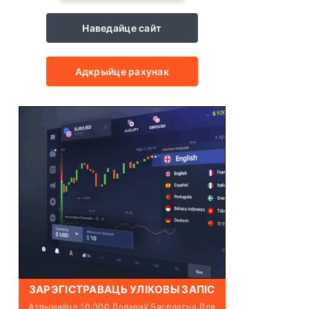
Наведайце сайт
Адкрыйце рахунак
ЗАРЭГІСТРАВАЦЬ УЛІКОВЫ ЗАПІС
Атрымайце 10 000 Долараў Бясплатна Для