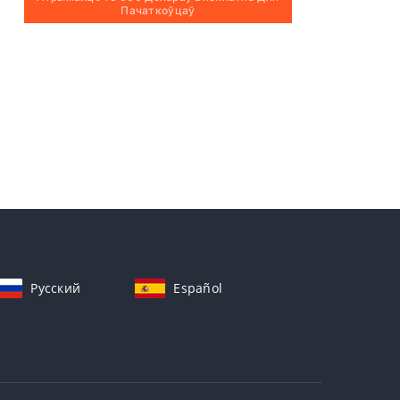
Пачаткоўцаў
Русский
Español