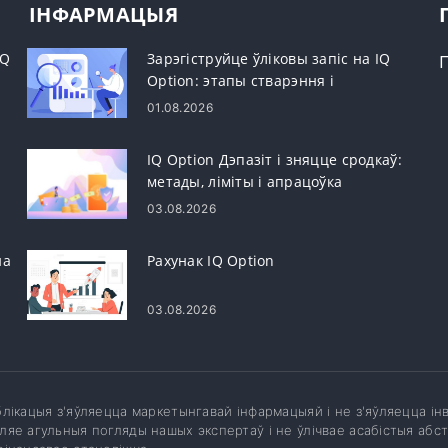
ІНФАРМАЦЫЯ
IQ
Зарэгіструйце ўліковы запіс на IQ
Option: этапы стварэння і
актывацыі
01.08.2026
IQ Option Дэпазіт і зняцце сродкаў:
метады, ліміты і апрацоўка
03.08.2026
на
Рахунак IQ Option
03.08.2026
блікацыя з'яўляецца маркетынгавай інфармацыяй і не з'яўляецца 
ляе агульныя погляды нашых экспертаў і не ўлічвае асабістыя абс