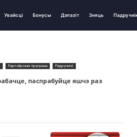
Увайсці
Бонусы
Дэпазіт
Зняць
Падручні
ь
Партнёрская праграма
Падручнікі
рабачце, паспрабуйце яшчэ раз