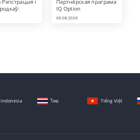
 Рэгістрацыя і
Партнёрская праграма
родкаў:
IQ Option
цыя ўліковага
06.08.2026
 выплата
Indonesia
ไทย
Tiếng Việt