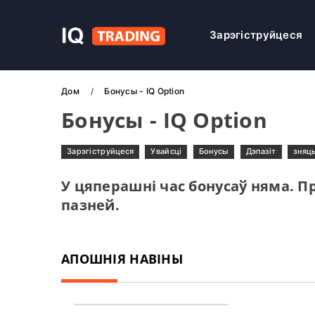
Зарэгіструйцеся
Дом
Бонусы - IQ Option
Бонусы - IQ Option
Зарэгіструйцеся
Увайсці
Бонусы
Дэпазіт
зняц
У цяперашні час бонусаў няма. П
пазней.
АПОШНІЯ НАВІНЫ