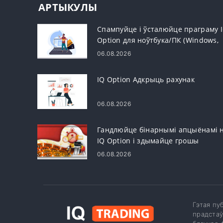
АРТЫКУЛЫ
Спампуйце і ўсталюйце праграму 
Option для ноўтбука/ПК (Windows,
macOS)
06.08.2026
IQ Option Адкрыць рахунак
06.08.2026
Гандлюйце бінарнымі апцыёнамі 
IQ Option і здымайце грошы
06.08.2026
Гэтая пу
прадстаў