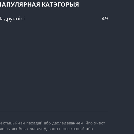
ПАПУЛЯРНАЯ КАТЭГОРЫЯ
Падручнікі
49
інвестыцыйнай парадай або даследаваннем. Яго змест
тавіны асобных чытачоў, вопыт інвестыцый або