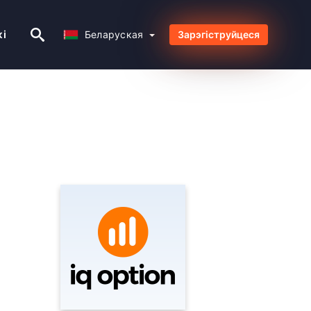
Беларуская
кі
Беларуская
Зарэгіструйцеся