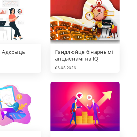
n Адкрыць
Гандлюйце бінарнымі
апцыёнамі на IQ
Option і здымайце
06.08.2026
грошы