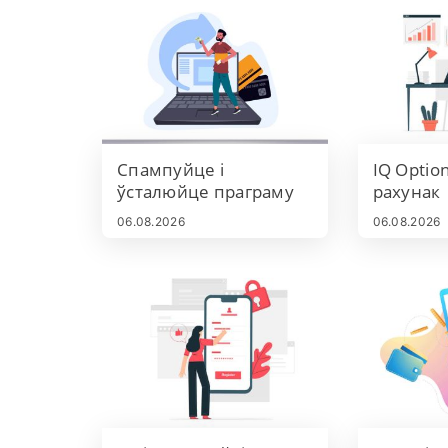
Спампуйце і
IQ Optio
ўсталюйце праграму
рахунак
IQ Option для
06.08.2026
06.08.2026
ноўтбука/ПК (Windows,
macOS)