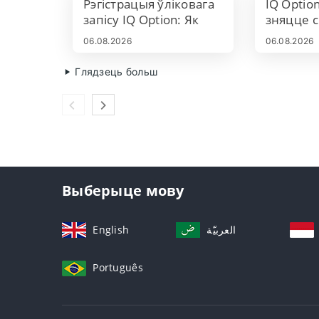
Рэгістрацыя ўліковага
IQ Option
запісу IQ Option: Як
зняцце с
зарэгістраваць свой
рэгістра
06.08.2026
06.08.2026
гандлёвы рахунак
запісу і
сродкаў
Глядзець больш
Выберыце мову
English
العربيّة
Português