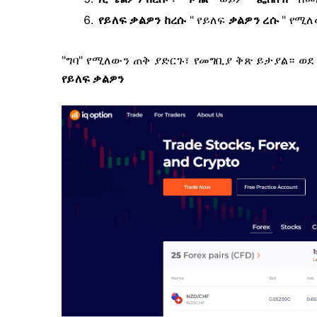
የይለፍ ቃልዎን ከረሱ
"
የይለፍ
ቃልዎን ረሱ
" የሚለ
"ግባ" የሚለውን ጠቅ ያድርጉ፣ የመግቢያ ቅጽ ይታያል።
ወደ
የይለፍ ቃልዎን