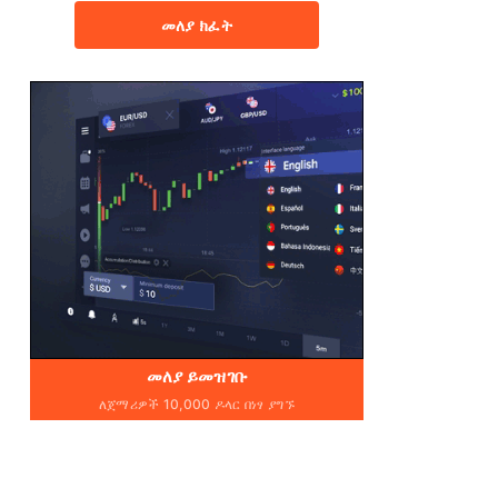
መለያ ክፈት
መለያ ይመዝገቡ
ለጀማሪዎች 10,000 ዶላር በነፃ ያግኙ