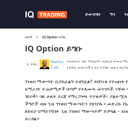
ይመዝገቡ
ግባ
ጉ
መነሻ
IQ Option ይግቡ
IQ Option ይግቡ
የመስመር ላይ የግብይት መድረክ ተመራማሪ
Nathan
በ ተፃፈ
Cole
የደላላ መድረኮችን እና የንግድ መለያ ስር
ገንዘብ ማውጣት ሲያስፈልግ ተዘግቷል? ደህንነቱ የተጠበቀ የ
አማራጭ ተጠቃሚዎች በጣም የተለመዱ መንገዶች ናቸው። እ
ገደቦች፣ ባለ ሁለት ደረጃ የማረጋገጫ ጥያቄዎች፣ ያልተሟላ
ችግሮች ብዙ ጊዜ ገንዘብ ማውጣትን ያዘገያሉ። መድረኩ 
ለክፍያ በማይገኝበት ጊዜ ገንዘብ ማውጣትም ይቻላል - እ
ይረዳል።