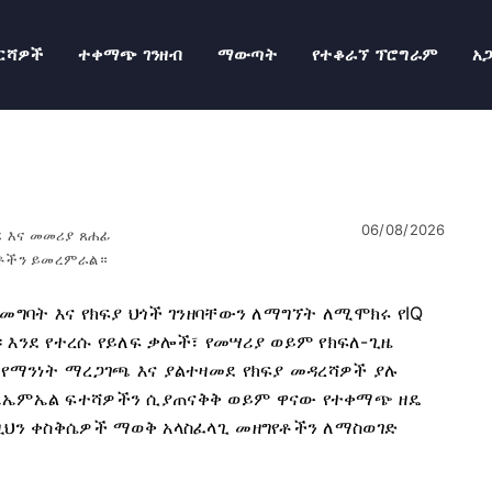
ርሻዎች
ተቀማጭ ገንዘብ
ማውጣት
የተቆራኘ ፕሮግራም
አ
06/08/2026
 እና መመሪያ ጸሐፊ
ዓቶችን ይመረምራል።
መግባት እና የክፍያ ህጎች ገንዘባቸውን ለማግኘት ለሚሞክሩ የIQ
ንደ የተረሱ የይለፍ ቃሎች፣ የመሣሪያ ወይም የክፍለ-ጊዜ
 የማንነት ማረጋገጫ እና ያልተዛመደ የክፍያ መዳረሻዎች ያሉ
የኤኤምኤል ፍተሻዎችን ሲያጠናቅቅ ወይም ዋናው የተቀማጭ ዘዴ
ነዚህን ቀስቅሴዎች ማወቅ አላስፈላጊ መዘግየቶችን ለማስወገድ