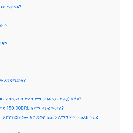
ግባት ይቻላል?
ሳሁት
ብኝ?
ጣት እንደሚቻል?
ሂሳቤ እስኪደርስ ድረስ ምን ያህል ጊዜ ይፈጅብኛል?
ደ 150.00BRL ለምን ቀይረውታል?
ት እየሞከርኩ ነው እና ድጋፍ ሰጪን ለማግኘት መልእክት ደረ