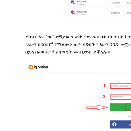
ያስገቡ እና "ግባ" የሚለውን ጠቅ ያድርጉ።
በተሳካ ሁኔታ ከ
"አሁን ይገበያዩ" የሚለውን ጠቅ ያድርጉ።
አሁን ንግድ መጀመ
በኋላ በእውነተኛ አካውንት መገበያየት ይችላሉ።