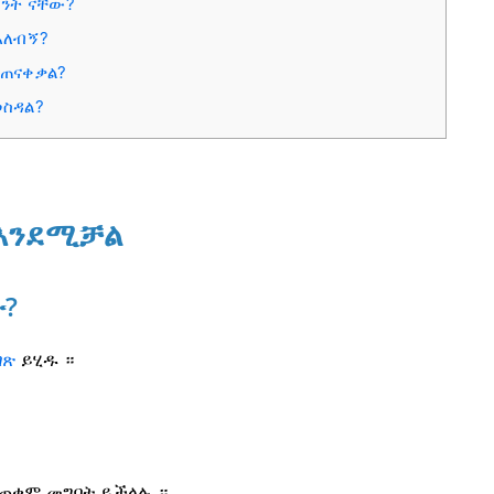
ንት ናቸው?
አለብኝ?
ጠናቀቃል?
ወስዳል?
 እንደሚቻል
ቡ?
ገጽ
ይሂዱ ።
ጠቀም መግባት ይችላሉ ።