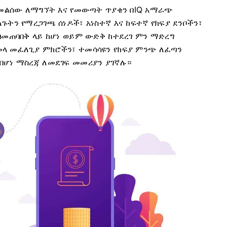
ን መልሰው ለማግኘት እና የመውጣት ጥያቄን በIQ አማራጭ
ትን የማረጋገጫ ሰነዶች፣ አነስተኛ እና ከፍተኛ የክፍያ ደንቦችን፣
በመጠባበቅ ላይ ከሆነ ወይም ውድቅ ከተደረገ ምን ማድረግ
ላ መፈለጊያ ምክሮችን፣ ተመሳሳዩን የክፍያ ምንጭ ለፈጣን
በሆነ ማስረጃ ለመደገፍ መመሪያን ያገኛሉ።