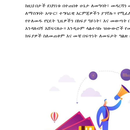
ከዚህ በታች ደህንነቱ በተጠበቀ ሁኔታ ለመግባት፣ መዳረሻ
ለማስገባት አጭር፣ ተግባራዊ እርምጃዎችን ያገኛሉ። የሚፈለጉ
የተለመዱ የሂደት ጊዜዎችን በክፍያ ዓይነት፣ እና መውጣት 
እንዳለብኝ እሸፍናለሁ። እንዲሁም ላልተሳኩ ዝውውሮች የመ
ክፍያዎች ስለመጠቀም እና መቼ በፍጥነት ለመፍታት ግልጽ 