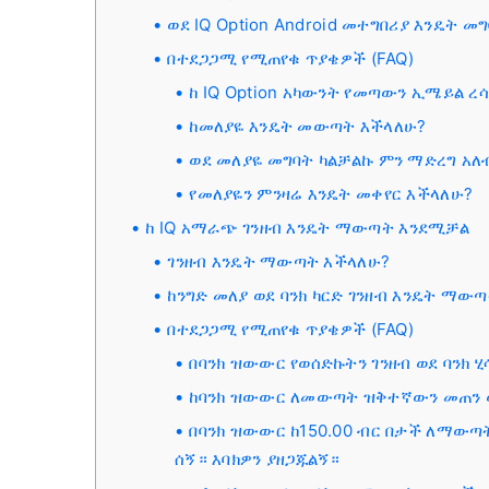
ወደ IQ Option Android መተግበሪያ እንዴት መ
በተደጋጋሚ የሚጠየቁ ጥያቄዎች (FAQ)
ከ IQ Option አካውንት የመጣውን ኢሜይል ረ
ከመለያዬ እንዴት መውጣት እችላለሁ?
ወደ መለያዬ መግባት ካልቻልኩ ምን ማድረግ አለ
የመለያዬን ምንዛሬ እንዴት መቀየር እችላለሁ?
ከ IQ አማራጭ ገንዘብ እንዴት ማውጣት እንደሚቻል
ገንዘብ እንዴት ማውጣት እችላለሁ?
ከንግድ መለያ ወደ ባንክ ካርድ ገንዘብ እንዴት ማው
በተደጋጋሚ የሚጠየቁ ጥያቄዎች (FAQ)
በባንክ ዝውውር የወሰድኩትን ገንዘብ ወደ ባንክ 
ከባንክ ዝውውር ለመውጣት ዝቅተኛውን መጠን ወ
በባንክ ዝውውር ከ150.00 ብር በታች ለማውጣ
ሰኝ። እባክዎን ያዘጋጁልኝ።