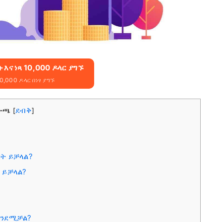
 እና ነጻ 10,000 ዶላር ያግኙ
,000 ዶላር በነፃ ያግኙ
ውጫ
ደብቅ
[
]
ት ይቻላል?
 ይቻላል?
 እንደሚቻል?