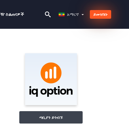
አማርኛ
ጋዥ ስልጠናዎች
አማርኛ
ይመዝገቡ
ጣቢያን ይጎብኙ