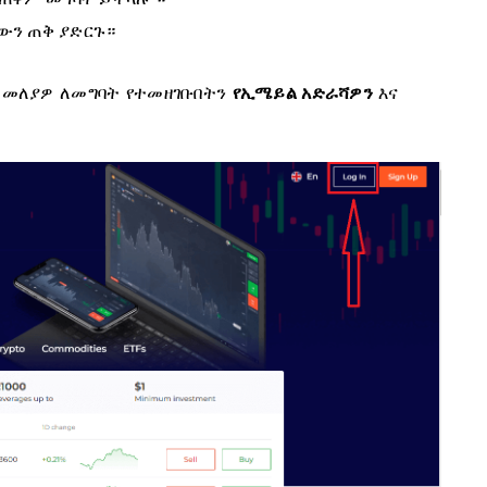
ውን ጠቅ ያድርጉ።
 መለያዎ ለመግባት የተመዘገቡበትን
የኢሜይል አድራሻዎን
እና