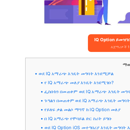
IQ Option ይመዝገቡ
ለጀማሪዎች 10
ማ
ወደ IQ አማራጭ እንዴት መግባት እንደሚቻል
የ IQ አማራጭ መለያ እንዴት እንደሚገቡ?
ፌስቡክን በመጠቀም ወደ IQ አማራጭ እንዴት መግባ
ጉግልን በመጠቀም ወደ IQ አማራጭ እንዴት መግባት
የይለፍ ቃል መልሶ ማግኛ ከ IQ Option መለያ
በ IQ አማራጭ የሞባይል ድር ስሪት ይግቡ
ወደ IQ Option iOS መተግበሪያ እንዴት መግባት