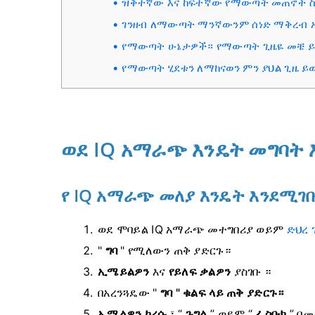
ዝቅተኛው እና ከፍተኛው የማውጣት መጠኖች ስ
ገንዘብ ለማውጣት ማንኛውንም ሰነድ ማቅረብ 
የማውጣት ሁኔታዎች። የማውጣት ጊዜዬ መቼ ይ
የማውጣት ሂደቱን ለማከናወን ምን ያህል ጊዜ ይ
ወደ IQ አማራጭ እንዴት መግባት
የ IQ አማራጭ መለያ እንዴት እንደሚገ
ወደ ሞባይል IQ አማራጭ መተግበሪያ ወይም
ድህረ 
"
ግባ
" የሚለውን ጠቅ ያድርጉ።
ኢሜይልዎን
እና
የይለፍ ቃልዎን
ያስገቡ
።
በአረንጓዴው
"
ግባ " ቁልፍ ላይ ጠቅ ያድርጉ።
ኢሜልዎን ከረሱ
፣ “
ጉግል
” ወይም “
ፌስቡክ
”
በመ