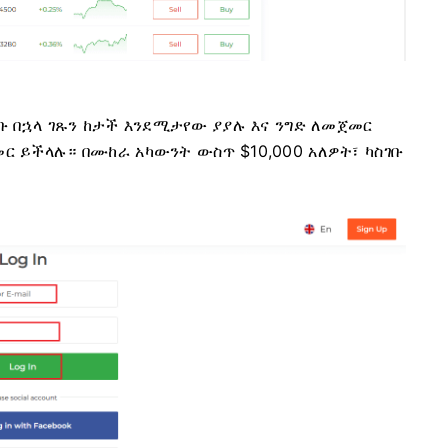
ገቡ በኋላ ገጹን ከታች እንደሚታየው ያያሉ እና ንግድ ለመጀመር
ር ይችላሉ። በሙከራ አካውንት ውስጥ $10,000 አለዎት፣ ካስገቡ